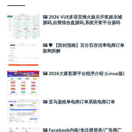
🖼 2026 VUE多语言烽火娱乐开奖娱乐城
源码,自营综合盘源码,系统开奖平台源码
+聊天室28游戏+IM即时通讯+合买跟单
🖼 🛡 【防封指南】百分百存活率电商订单
架构拆解
🖼 2026大富彩票平台程序介绍 (Linux版)
🖼 亚马逊抢单电商订单系统电商订单
🖼 Facebook内嵌/免注册登录/广告商广