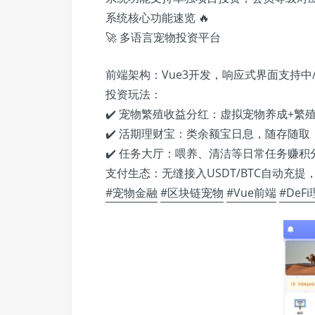
系统核心功能速览
🔥
🚀
多语言宠物投资平台
前端架构：Vue3开发，响应式界面支持中/
投资玩法：
✔️
宠物繁殖收益分红：虚拟宠物养成+繁
✔️
活期理财宝：类余额宝日息，随存随取
✔️
任务大厅：喂养、清洁等日常任务赚积
支付生态：无缝接入USDT/BTC自动充
#宠物金融
#区块链宠物
#Vue前端
#DeF