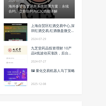
2026-07-15
海外多语言交易所系统部署方案：永续
合约、交割合约与C2C功能详解
上海自贸区红酒交易中心,深
圳红酒交易,红酒微盘微交易
系统外汇
2024-07-29
九芝堂药品投资理财 10产
品k线波动买涨跌，后台可
控,全赢全输也可以输赢半分
2024-07-27
比
🖼 量化交易机器人马丁策略
2025-12-08