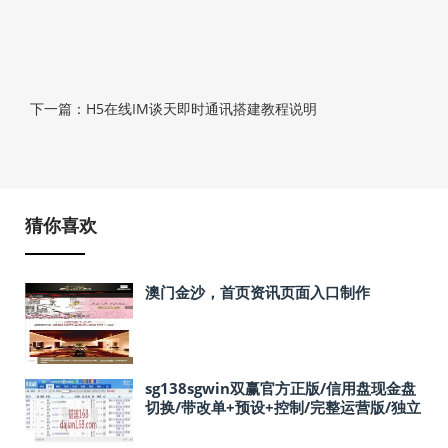
下一篇：H5在线IM谈天即时通讯搭建教程说明
猜你喜欢
澳门金沙，首页资讯页面入口制作
sg138sgwin双赢官方正版/信用盘现金盘
切换/带改单+预设+控制/完整运营版/独立
代理/已对接168开奖网