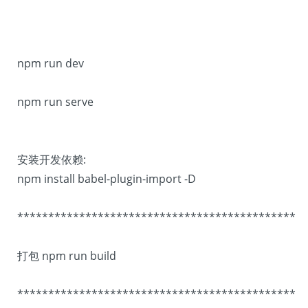
npm run dev
npm run serve
安装开发依赖:
npm install babel-plugin-import -D
*********************************************
打包 npm run build
*********************************************