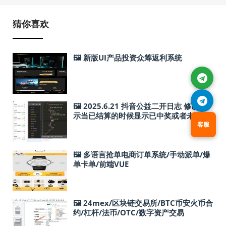
猜你喜欢
🖼 新版UI产品投资众筹返利系统
🖼 2025.6.21 抖音公益二开日志 修改 显
示当已结算的时候显示已中奖或者未中
奖，当未结算的时候只显示未结算。 #二
客服
开 #抖音 #公益
🖼 多语言抢单电商订单系统/手动派单/爆
单卡单/前端VUE
🖼 24mex/区块链交易所/BTC币安火币合
约/杠杆/法币/OTC/数字资产交易