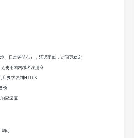
加坡、日本等节点），延迟更低，访问更稳定
名，避免使用国内域名注册商
店要求强制HTTPS
从备份
统响应速度
go 均可