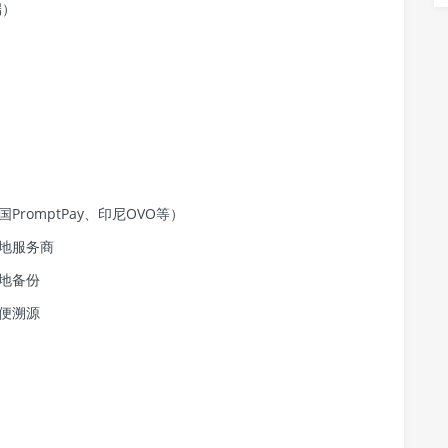
端）
romptPay、印尼OVO等）
地服务商
地备份
便溯源