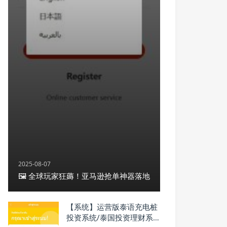
2025-08-07
🖼 全球玩家狂薅！亚马逊抢单神器落地
【系统】运营版泰语充电桩
投资系统/泰国投资理财系