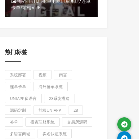
🖼 海外TIKTOK抢单电商订单系统/连单
卡单/前端VUE
热门标签
系统部署
视频
南宫
连单卡单
海外抢单系统
UNIAPP多语言
28系统搭建
源码定制
前端UNIAPP
28
补单
投资理财系统
交易所源码
多语言商城
实名认证系统