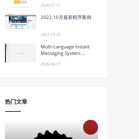
统
2026-07-11
2022.10月最新程序案例
2022-10-25
Multi-Language Instant
Messaging System:
Complete Guide to Social
2026-04-17
Chat with Voice and Video
Calling
热门文章