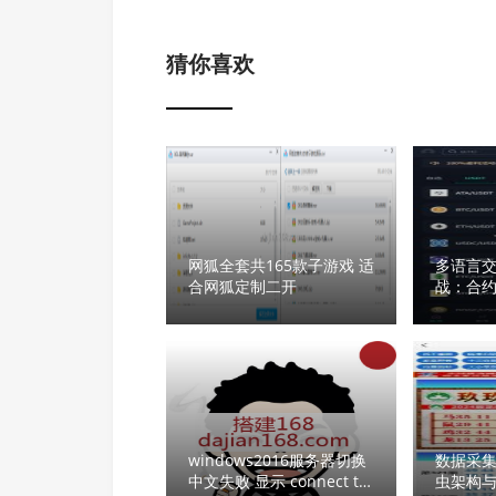
猜你喜欢
网狐全套共165款子游戏 适
多语言
合网狐定制二开
战：合约
针控制/
南
windows2016服务器切换
数据采
中文失败 显示 connect to
虫架构