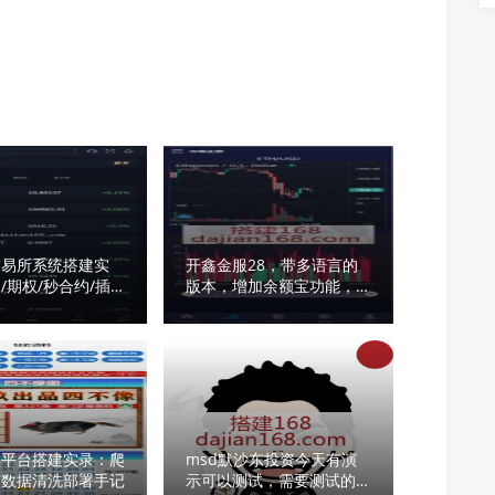
交易所系统搭建实
开鑫金服28，带多语言的
/期权/秒合约/插
版本，增加余额宝功能，下
申购全功能部署指
注跟单，K线图等等
集平台搭建实录：爬
msd默沙东投资今天有演
与数据清洗部署手记
示可以测试，需要测试的老