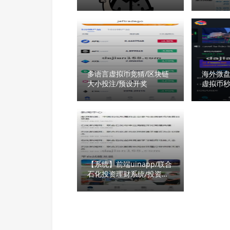
the internet to check for
language packs
多语言虚拟币竞猜/区块链
海外微盘
大小投注/预设开奖
虚拟币秒
版系统
【系统】前端uinapp/联合
石化投资理财系统/投资认
购