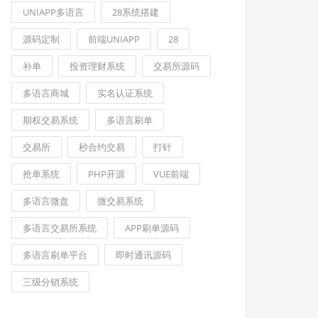
UNIAPP多语言
28系统搭建
源码定制
前端UNIAPP
28
补单
投资理财系统
交易所源码
多语言商城
实名认证系统
期权交易系统
多语言刷单
交易所
秒合约交易
打针
抢单系统
PHP开源
VUE前端
多语言微盘
微交易系统
多语言交易所系统
APP刷单源码
Pay
多语言刷单平台
即时通讯源码
三级分销系统