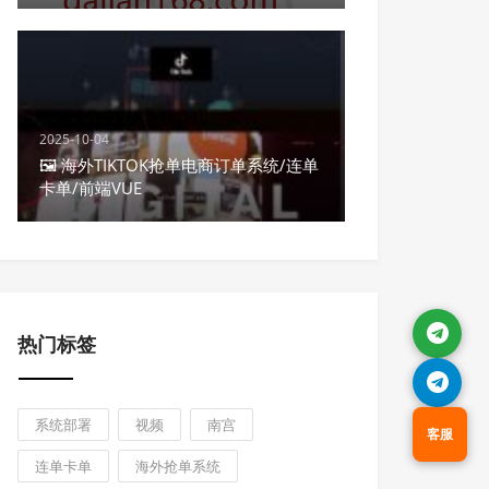
2025-10-04
🖼 海外TIKTOK抢单电商订单系统/连单
卡单/前端VUE
热门标签
系统部署
视频
南宫
客服
连单卡单
海外抢单系统