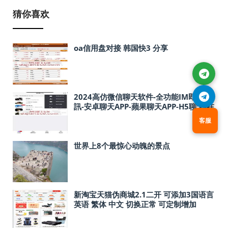
猜你喜欢
oa信用盘对接 韩国快3 分享
2024高仿微信聊天软件-全功能IM即時通
訊-安卓聊天APP-蘋果聊天APP-H5聊天-在
線客服-uniapp版本
客服
世界上8个最惊心动魄的景点
新淘宝天猫伪商城2.1二开 可添加3国语言
英语 繁体 中文 切换正常 可定制增加